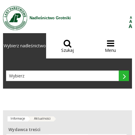
Przejdź do treści
A
Nadleśnictwo Grotniki
A
A


Wybierz nadleśnictwo
Szukaj
Menu

Informacje
Aktualności
Wydawca treści
Wydawca treści