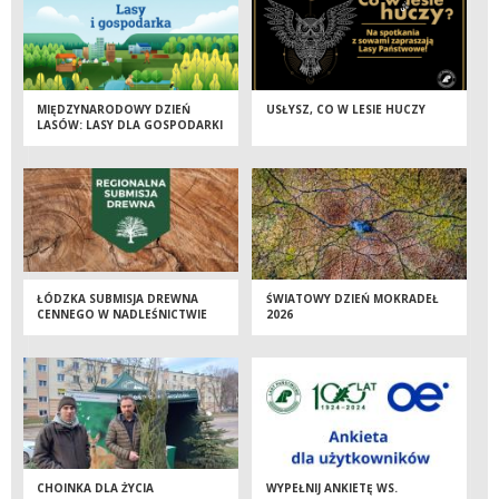
MIĘDZYNARODOWY DZIEŃ
USŁYSZ, CO W LESIE HUCZY
LASÓW: LASY DLA GOSPODARKI
I BEZPIECZEŃSTWA
ŁÓDZKA SUBMISJA DREWNA
ŚWIATOWY DZIEŃ MOKRADEŁ
CENNEGO W NADLEŚNICTWIE
2026
BRZEZINY - WIOSNA 2026
CHOINKA DLA ŻYCIA
WYPEŁNIJ ANKIETĘ WS.