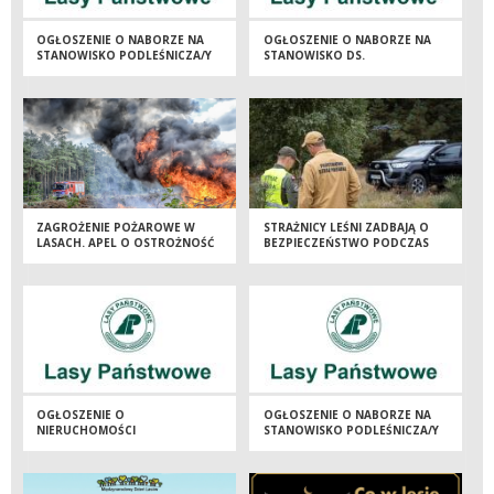
OGŁOSZENIE O NABORZE NA
OGŁOSZENIE O NABORZE NA
STANOWISKO PODLEŚNICZA/Y
STANOWISKO DS.
ROTACYJNA/Y LUB INSTRUKTOR
PRACOWNICZYCH (UMOWA NA
TECHNICZNY/INSTRUKTORKA
ZASTĘPSTWO)
TECHNICZNA
ZAGROŻENIE POŻAROWE W
STRAŻNICY LEŚNI ZADBAJĄ O
LASACH. APEL O OSTROŻNOŚĆ
BEZPIECZEŃSTWO PODCZAS
MAJÓWKI
OGŁOSZENIE O
OGŁOSZENIE O NABORZE NA
NIERUCHOMOŚCI
STANOWISKO PODLEŚNICZA/Y
PRZEZNACZONEJ DO
ROTACYJNA/Y LUB INSTRUKTOR
DZIERŻAWY-ROZEZNANIE
TECHNICZNY/INSTRUKTORKA
RYNKU
TECHNICZNA