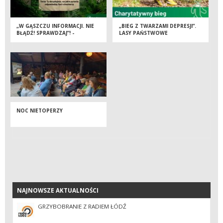
„W GĄSZCZU INFORMACJI. NIE
„BIEG Z TWARZAMI DEPRESJI”.
BŁĄDŹ! SPRAWDZAJ”! -
LASY PAŃSTWOWE
PODSUMOWUJEMY PIERWSZY
WSPÓŁORGANIZATOREM
ETAP KAMPANII O
CHARYTATYWNEGO
DEZINFORMACJI W
WYDARZENIA NA RZECZ
ŚRODOWISKU PRZYRODNICZYM
ZDROWIA PSYCHICZNEGO
MŁODZIEŻY
NOC NIETOPERZY
NAJNOWSZE AKTUALNOŚCI
NAJNOWSZE AKTUALNOŚCI
GRZYBOBRANIE Z RADIEM ŁÓDŹ