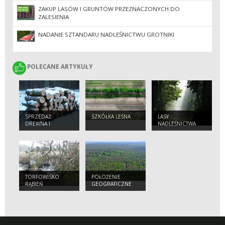
ZAKUP LASÓW I GRUNTÓW PRZEZNACZONYCH DO
ZALESIENIA
NADANIE SZTANDARU NADLEŚNICTWU GROTNIKI
POLECANE ARTYKUŁY
POLECANE ARTYKUŁY
SPRZEDAŻ
SZKÓŁKA LEŚNA
LASY
DREWNA I
NADLEŚNICTWA
SADZONEK
TORFOWISKO
POŁOŻENIE
RĄBIEŃ
GEOGRAFICZNE