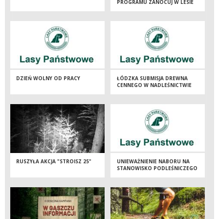
PROGRAMU ZANOCUJ W LESIE
DZIEŃ WOLNY OD PRACY
ŁÓDZKA SUBMISJA DREWNA
CENNEGO W NADLEŚNICTWIE
BRZEZINY - JESIEŃ 2025
RUSZYŁA AKCJA "STROISZ 25"
UNIEWAŻNIENIE NABORU NA
STANOWISKO PODLEŚNICZEGO